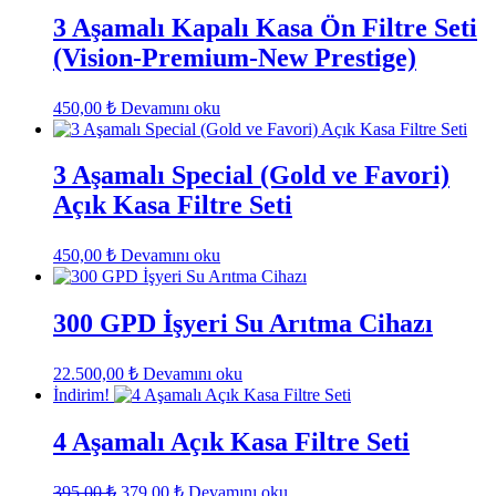
3 Aşamalı Kapalı Kasa Ön Filtre Seti
(Vision-Premium-New Prestige)
450,00
₺
Devamını oku
3 Aşamalı Special (Gold ve Favori)
Açık Kasa Filtre Seti
450,00
₺
Devamını oku
300 GPD İşyeri Su Arıtma Cihazı
22.500,00
₺
Devamını oku
İndirim!
4 Aşamalı Açık Kasa Filtre Seti
Orijinal
Şu
395,00
₺
379,00
₺
Devamını oku